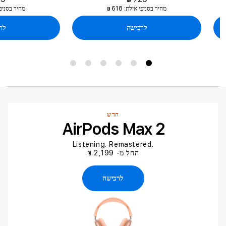
זמינים
זמינים
מחיר בסניפי אילת: 618
מחיר בסניפי איל
₪
עבור
עבור
2018
2024
לרכישה
לרכי
Apple
Apple
Pencil
Pencil
Tips
Pro
-
4
pack
חדש
AirPods Max 2
.Listening. Remastered
החל מ- 2,199
₪
לרכישה