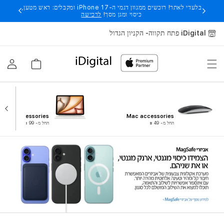
בלעדי לאתר! רוכשים ממגוון דגמי ה-iPhone 17 ומקבלים: ראש מטען,
עבור לתוכן
כיסוי ומגן מסך!
לרכישה
iDigital פתח תקווה- הקניון הגדול
עגלה
התחבר
iPad Accessories
Mac accessories
החל מ- 49
החל מ- 99
₪
₪