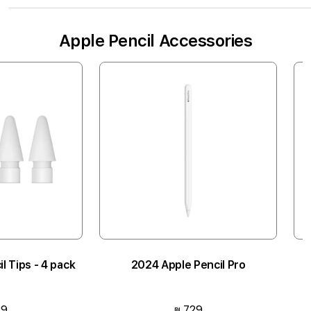
Apple Pencil Accessories
il Tips - 4 pack
2024 Apple Pencil Pro
צבעים
צבעים
129
729
₪