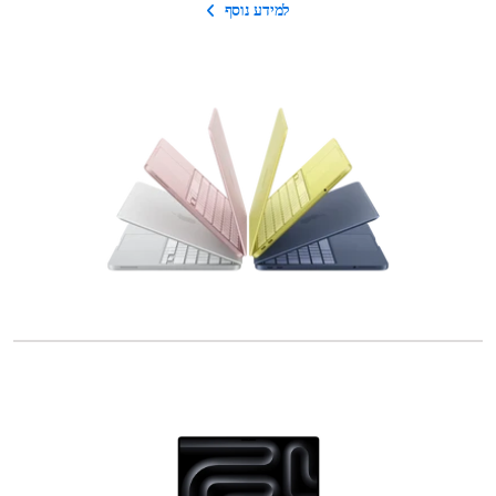
למידע נוסף
מ
ח
י
ם
ש
ל
א
פ
ל
ב
י