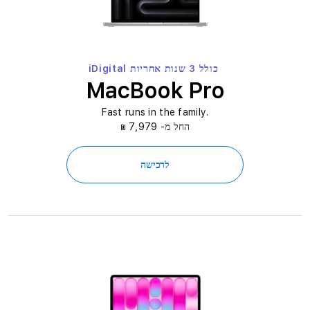
ש
ר
א
כולל 3 שנות אחריות iDigital
ל
MacBook Pro
-
.Fast runs in the family
החל מ- 7,979
א
₪
י
לרכישה
י
ד
י
ג
י