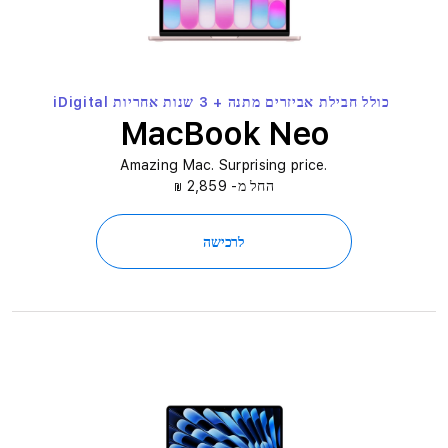
ט
ל
-
כולל חבילת אביזרים מתנה + 3 שנות אחריות iDigital
MacBook Neo
i
.Amazing Mac. Surprising price
D
החל מ- 2,859
₪
i
לרכישה
g
i
t
a
l