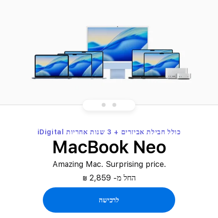
o
k
ק
ו
נ
י
ם
כולל חבילת אביזרים + 3 שנות אחריות iDigital
MacBook Neo
מ
.Amazing Mac. Surprising price
ה
החל מ- 2,859
₪
מ
לרכישה
ו