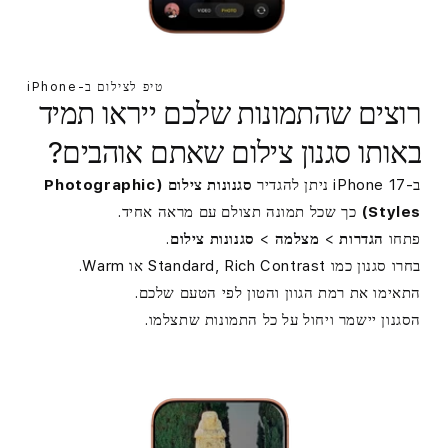
מ
ו
ש
טיפ לצילום ב-iPhone
רוצים שהתמונות שלכם ייראו תמיד
י
באותו סגנון צילום שאתם אוהבים?
י
ב-iPhone 17 ניתן להגדיר
סגנונות צילום (Photographic
ם
Styles)
כך שכל תמונה תצולם עם מראה אחיד.
ל
פתחו
הגדרות
>
מצלמה
>
סגנונות צילום
.
בחרו סגנון כמו Standard, Rich Contrast או Warm.
ש
התאימו את רמת הגוון והטון לפי הטעם שלכם.
י
הסגנון יישמר ויחול על כל התמונות שתצלמו.
מ
ו
ש