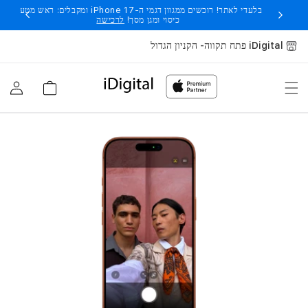
בלעדי לאתר! רוכשים ממגוון דגמי ה-iPhone 17 ומקבלים: ראש מטען,
עבור לתוכן
כיסוי ומגן מסך!
לרכישה
iDigital פתח תקווה- הקניון הגדול
עגלה
התחבר
ט
י
פ
י
ם
ש
י